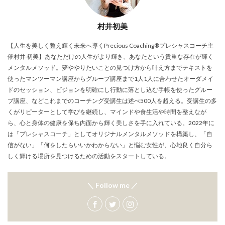
村井初美
【人生を美しく整え輝く未来へ導くPrecious Coaching®プレシャスコーチ主
催村井 初美】あなただけの人生がより輝き、あなたという貴重な存在が輝く
メンタルメソッド。夢ややりたいことの見つけ方から叶え方までテキストを
使ったマンツーマン講座からグループ講座まで1人1人に合わせたオーダメイ
ドのセッション、ビジョンを明確にし行動に落とし込む手帳を使ったグルー
プ講座、などこれまでのコーチング受講生は述べ500人を超える。受講生の多
くがリピーターとして学びを継続し、マインドや食生活や時間を整えなが
ら、心と身体の健康を保ち内面から輝く美しさを手に入れている。2022年に
は「プレシャスコーチ」としてオリジナルメンタルメソッドを構築し、「自
信がない」「何をしたらいいかわからない」と悩む女性が、心地良く自分ら
しく輝ける場所を見つけるための活動をスタートしている。
＼ Follow me ／