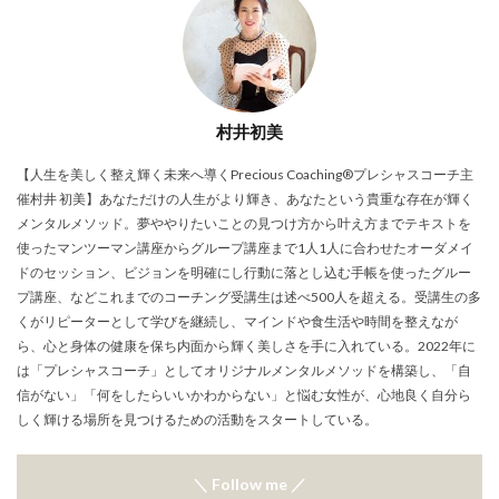
村井初美
【人生を美しく整え輝く未来へ導くPrecious Coaching®プレシャスコーチ主
催村井 初美】あなただけの人生がより輝き、あなたという貴重な存在が輝く
メンタルメソッド。夢ややりたいことの見つけ方から叶え方までテキストを
使ったマンツーマン講座からグループ講座まで1人1人に合わせたオーダメイ
ドのセッション、ビジョンを明確にし行動に落とし込む手帳を使ったグルー
プ講座、などこれまでのコーチング受講生は述べ500人を超える。受講生の多
くがリピーターとして学びを継続し、マインドや食生活や時間を整えなが
ら、心と身体の健康を保ち内面から輝く美しさを手に入れている。2022年に
は「プレシャスコーチ」としてオリジナルメンタルメソッドを構築し、「自
信がない」「何をしたらいいかわからない」と悩む女性が、心地良く自分ら
しく輝ける場所を見つけるための活動をスタートしている。
＼ Follow me ／