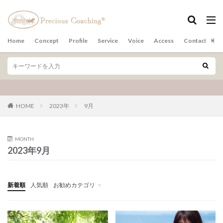
カテゴリー
Home
Concept
Profile
Service
Voice
Access
Contact
ア
検索
HOME
2023年
9月
MONTH
2023年9月
新着順
人気順
お勧めカテゴリ
その他