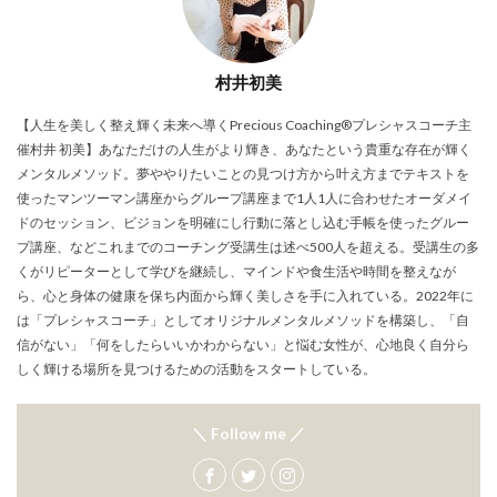
村井初美
【人生を美しく整え輝く未来へ導くPrecious Coaching®プレシャスコーチ主
催村井 初美】あなただけの人生がより輝き、あなたという貴重な存在が輝く
メンタルメソッド。夢ややりたいことの見つけ方から叶え方までテキストを
使ったマンツーマン講座からグループ講座まで1人1人に合わせたオーダメイ
ドのセッション、ビジョンを明確にし行動に落とし込む手帳を使ったグルー
プ講座、などこれまでのコーチング受講生は述べ500人を超える。受講生の多
くがリピーターとして学びを継続し、マインドや食生活や時間を整えなが
ら、心と身体の健康を保ち内面から輝く美しさを手に入れている。2022年に
は「プレシャスコーチ」としてオリジナルメンタルメソッドを構築し、「自
信がない」「何をしたらいいかわからない」と悩む女性が、心地良く自分ら
しく輝ける場所を見つけるための活動をスタートしている。
＼ Follow me ／