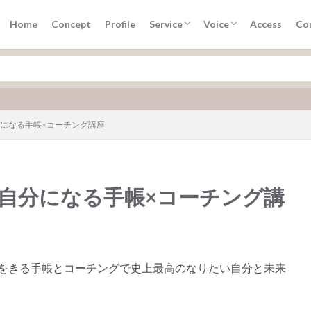
アドバイザー養成講座
手帳×コーチングPCD３カ月講座
トラストコーチングTCS講座
プレシャスセッション
TCS講座お客様の声
手帳講座ご感想
30分セッションご感想
Home
Concept
Profile
Service
Voice
Access
Co
アドバイザー養成講座
手帳×コーチングPCD３カ月講座
トラストコーチングTCS講座
プレシャスセッション
TCS講座お客様の声
手帳講座ご感想
30分セッションご感想
ン
流行
分になる手帳×コーチング講座
検索
い自分になる手帳×コーチング講
開けをきる手帳とコーチングで史上最高のなりたい自分と未来