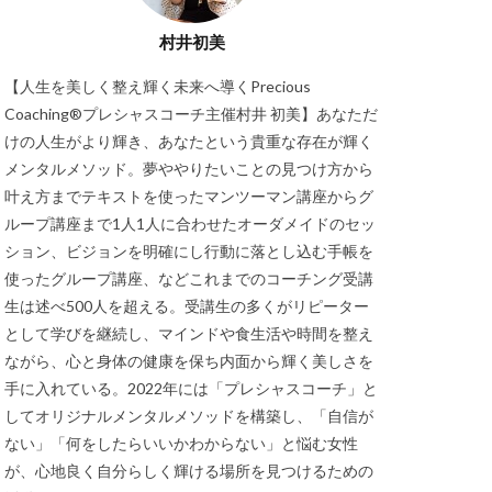
村井初美
【人生を美しく整え輝く未来へ導くPrecious
Coaching®プレシャスコーチ主催村井 初美】あなただ
けの人生がより輝き、あなたという貴重な存在が輝く
メンタルメソッド。夢ややりたいことの見つけ方から
叶え方までテキストを使ったマンツーマン講座からグ
ループ講座まで1人1人に合わせたオーダメイドのセッ
ション、ビジョンを明確にし行動に落とし込む手帳を
使ったグループ講座、などこれまでのコーチング受講
生は述べ500人を超える。受講生の多くがリピーター
として学びを継続し、マインドや食生活や時間を整え
ながら、心と身体の健康を保ち内面から輝く美しさを
手に入れている。2022年には「プレシャスコーチ」と
してオリジナルメンタルメソッドを構築し、「自信が
ない」「何をしたらいいかわからない」と悩む女性
が、心地良く自分らしく輝ける場所を見つけるための