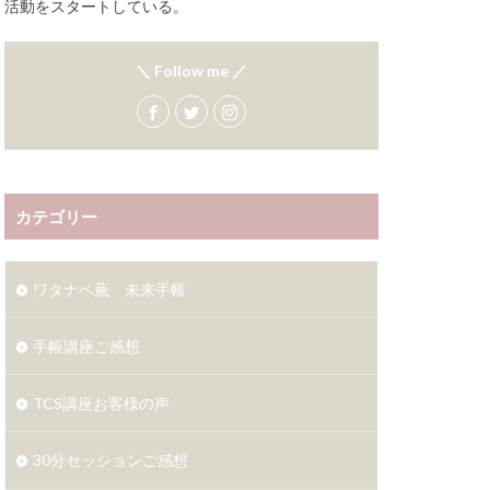
活動をスタートしている。
＼ Follow me ／
カテゴリー
ワタナベ薫 未来手帳
手帳講座ご感想
TCS講座お客様の声
30分セッションご感想