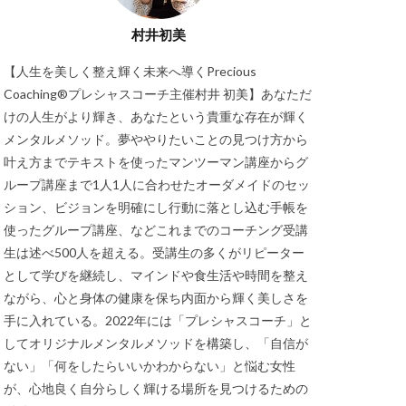
村井初美
【人生を美しく整え輝く未来へ導くPrecious
Coaching®プレシャスコーチ主催村井 初美】あなただ
けの人生がより輝き、あなたという貴重な存在が輝く
メンタルメソッド。夢ややりたいことの見つけ方から
叶え方までテキストを使ったマンツーマン講座からグ
ループ講座まで1人1人に合わせたオーダメイドのセッ
ション、ビジョンを明確にし行動に落とし込む手帳を
使ったグループ講座、などこれまでのコーチング受講
生は述べ500人を超える。受講生の多くがリピーター
として学びを継続し、マインドや食生活や時間を整え
ながら、心と身体の健康を保ち内面から輝く美しさを
手に入れている。2022年には「プレシャスコーチ」と
してオリジナルメンタルメソッドを構築し、「自信が
ない」「何をしたらいいかわからない」と悩む女性
が、心地良く自分らしく輝ける場所を見つけるための