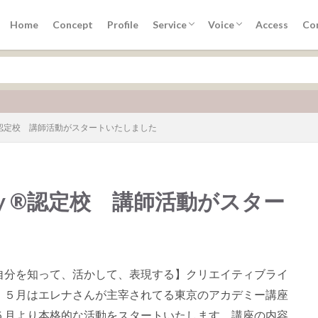
アドバイザー養成講座
手帳×コーチングPCD３カ月講座
トラストコーチングTCS講座
プレシャスセッション
TCS講座お客様の声
手帳講座ご感想
30分セッションご感想
Home
Concept
Profile
Service
Voice
Access
Co
アドバイザー養成講座
手帳×コーチングPCD３カ月講座
トラストコーチングTCS講座
プレシャスセッション
TCS講座お客様の声
手帳講座ご感想
30分セッションご感想
ン
流行
demy ®認定校 講師活動がスタートいたしました
検索
ademy ®認定校 講師活動がスター
自分を知って、活かして、表現する】クリエイティブライ
。５月はエレナさんが主宰されてる東京のアカデミー講座
５月より本格的な活動をスタートいたします。講座の内容