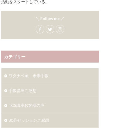
活動をスタートしている。
＼ Follow me ／
カテゴリー
ワタナベ薫 未来手帳
手帳講座ご感想
TCS講座お客様の声
30分セッションご感想