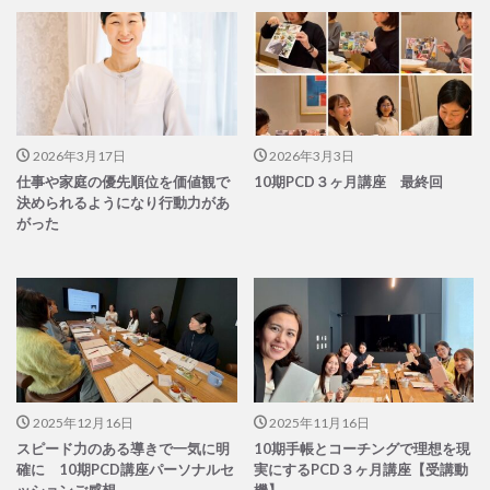
2026年3月17日
2026年3月3日
仕事や家庭の優先順位を価値観で
10期PCD３ヶ月講座 最終回
決められるようになり行動力があ
がった
2025年12月16日
2025年11月16日
スピード力のある導きで一気に明
10期手帳とコーチングで理想を現
確に 10期PCD講座パーソナルセ
実にするPCD３ヶ月講座【受講動
ッションご感想
機】