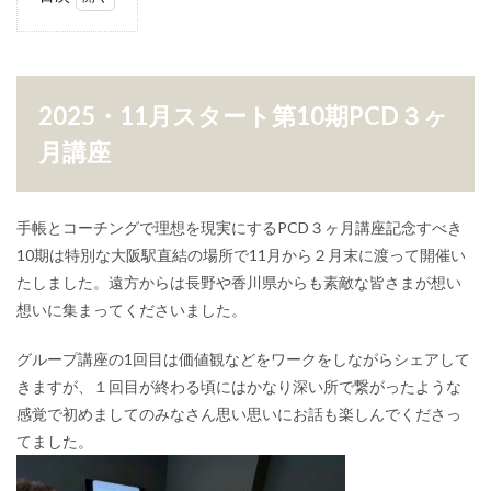
1
2025・
11月ス
タート
第10期
2025・11月スタート第10期PCD３ヶ
PCD３
ヶ月講
月講座
座
手帳とコーチングで理想を現実にするPCD３ヶ月講座記念すべき
10期は特別な大阪駅直結の場所で11月から２月末に渡って開催い
たしました。遠方からは
長野や香川県
からも素敵な皆さまが想い
想いに集まってくださいました。
グループ講座の1回目は
価値観などをワークをしながら
シェアして
きますが、１回目が
終わる頃にはかなり深い所で繋がったような
感覚で初めましてのみなさん思い思いにお話も楽しんでくださっ
てました。