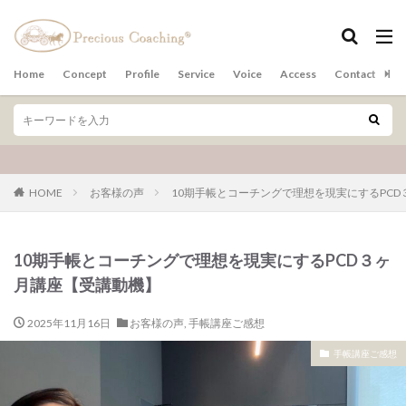
カテゴリー
Home
Concept
Profile
Service
Voice
Access
Contact
ア
検索
HOME
お客様の声
10期手帳とコーチングで理想を現実にするPC
10期手帳とコーチングで理想を現実にするPCD３ヶ
月講座【受講動機】
2025年11月16日
お客様の声
,
手帳講座ご感想
手帳講座ご感想