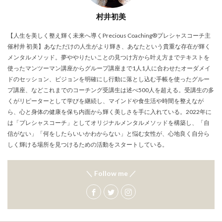
村井初美
【人生を美しく整え輝く未来へ導くPrecious Coaching®プレシャスコーチ主
催村井 初美】あなただけの人生がより輝き、あなたという貴重な存在が輝く
メンタルメソッド。夢ややりたいことの見つけ方から叶え方までテキストを
使ったマンツーマン講座からグループ講座まで1人1人に合わせたオーダメイ
ドのセッション、ビジョンを明確にし行動に落とし込む手帳を使ったグルー
プ講座、などこれまでのコーチング受講生は述べ500人を超える。受講生の多
くがリピーターとして学びを継続し、マインドや食生活や時間を整えなが
ら、心と身体の健康を保ち内面から輝く美しさを手に入れている。2022年に
は「プレシャスコーチ」としてオリジナルメンタルメソッドを構築し、「自
信がない」「何をしたらいいかわからない」と悩む女性が、心地良く自分ら
しく輝ける場所を見つけるための活動をスタートしている。
＼ Follow me ／