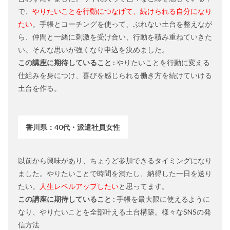
で、
やりたいことを行動につなげて、続けられる自分になり
たい
。
手帳とコーチングを使って、ぶれない土台を整えなが
ら、
仲間と一緒に刺激を受け合い、行動を積み重ねていきた
い。
そんな思いが強くなり申込を決めました。
この講座に期待していること :
やりたいことを行動に変える
仕組みを身につけ、喜びを感じられる働き方を続けていける
土台を作る。
香川県：40代・派遣社員女性
以前から興味があり、ちょうど参加できるタイミングになり
ました。
やりたいことで時間を満たし、納得した一日を送り
たい。
人生レベルアップしたい
と思ってます。
この講座に期待していること :
手帳を最大限に使えるように
なり、やりたいことを全部叶える土台構築。様々なSNSの発
信方法