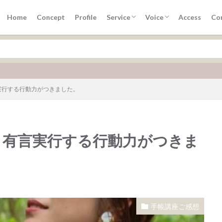
アドバイザー養成講座
手帳×コーチングPCD３カ月講座
トラストコーチングTCS講座
プレシャスセッション
TCS講座お客様の声
手帳講座ご感想
30分セッションご感想
Home
Concept
Profile
Service
Voice
Access
Co
アドバイザー養成講座
手帳×コーチングPCD３カ月講座
トラストコーチングTCS講座
プレシャスセッション
TCS講座お客様の声
手帳講座ご感想
30分セッションご感想
ン
流行
実行する行動力がつきました。
検索
】有言実行する行動力がつきま
手帳講座ご感想