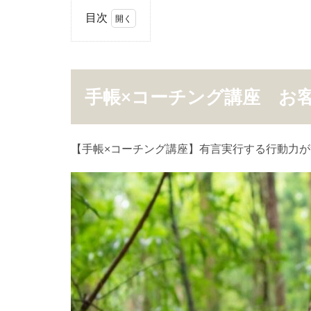
目次
1
手帳
×コ
ーチ
手帳×コーチング講座 お
ング
講
座
お客
【手帳×コーチング講座】有言実行する行動力
様の
声