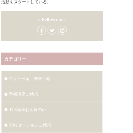
活動をスタートしている。
＼ Follow me ／
カテゴリー
ワタナベ薫 未来手帳
手帳講座ご感想
TCS講座お客様の声
30分セッションご感想