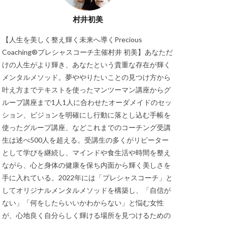
村井初美
【人生を美しく整え輝く未来へ導くPrecious
Coaching®プレシャスコーチ主催村井 初美】あなただ
けの人生がより輝き、あなたという貴重な存在が輝く
メンタルメソッド。夢ややりたいことの見つけ方から
叶え方までテキストを使ったマンツーマン講座からグ
ループ講座まで1人1人に合わせたオーダメイドのセッ
ション、ビジョンを明確にし行動に落とし込む手帳を
使ったグループ講座、などこれまでのコーチング受講
生は述べ500人を超える。受講生の多くがリピーター
として学びを継続し、マインドや食生活や時間を整え
ながら、心と身体の健康を保ち内面から輝く美しさを
手に入れている。2022年には「プレシャスコーチ」と
してオリジナルメンタルメソッドを構築し、「自信が
ない」「何をしたらいいかわからない」と悩む女性
が、心地良く自分らしく輝ける場所を見つけるための