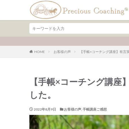
ファッション
デザイ
カテゴリー
HOME
お客様の声
【手帳×コーチング講座】有言
【手帳×コーチング講座
した。
2022年8月9日
お客様の声
,
手帳講座ご感想