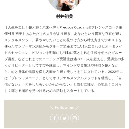
村井初美
【人生を美しく整え輝く未来へ導くPrecious Coaching®プレシャスコーチ主
催村井 初美】あなただけの人生がより輝き、あなたという貴重な存在が輝く
メンタルメソッド。夢ややりたいことの見つけ方から叶え方までテキストを
使ったマンツーマン講座からグループ講座まで1人1人に合わせたオーダメイ
ドのセッション、ビジョンを明確にし行動に落とし込む手帳を使ったグルー
プ講座、などこれまでのコーチング受講生は述べ500人を超える。受講生の多
くがリピーターとして学びを継続し、マインドや食生活や時間を整えなが
ら、心と身体の健康を保ち内面から輝く美しさを手に入れている。2022年に
は「プレシャスコーチ」としてオリジナルメンタルメソッドを構築し、「自
信がない」「何をしたらいいかわからない」と悩む女性が、心地良く自分ら
しく輝ける場所を見つけるための活動をスタートしている。
＼ Follow me ／